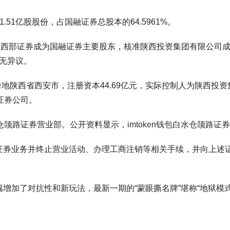
51亿股股份，占国融证券总股本的64.5961%。
准西部证券成为国融证券主要股东，核准陕西投资集团有限公司
份无异议。
册地陕西省西安市，注册资本44.69亿元，实际控制人为陕西投资集
证券公司。
仓颉路证券营业部。公开资料显示，
imtoken钱包
白水仓颉路证券
证券业务并终止营业活动、办理工商注销等相关手续，并向上述
增加了对抗性和新玩法，最新一期的“蒙眼撕名牌”堪称“地狱模