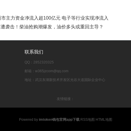
图】两市主力资金净流入超100亿元 电子等行业实现净流入
油厂连遭袭击！柴油抢购潮爆发，油价多头或重回主导？
联系我们
QQ：2852320325
邮箱：w365jzcom@qq.com
地址：武汉东湖新技术开发区光谷大道国际企业中心
友情链接：
Powered by
imtoken钱包官网app下载
RSS地图
HTML地图