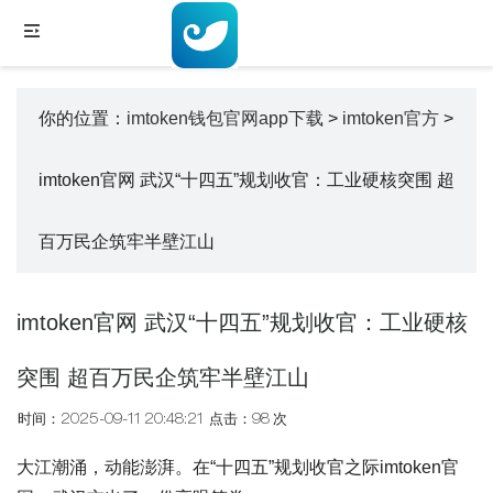
你的位置：
imtoken钱包官网app下载
>
imtoken官方
>
imtoken官网 武汉“十四五”规划收官：工业硬核突围 超
百万民企筑牢半壁江山
imtoken官网 武汉“十四五”规划收官：工业硬核
突围 超百万民企筑牢半壁江山
时间：2025-09-11 20:48:21
点击：98 次
大江潮涌，动能澎湃。在“十四五”规划收官之际imtoken官