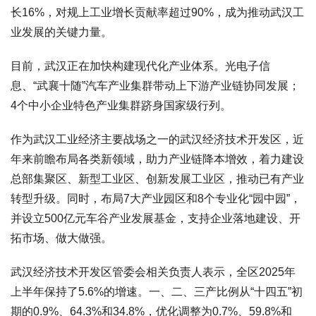
长16%，对规上工业增长贡献率超过90%，成为推动武汉工
业发展的关键力量。
目前，武汉正在加快构建现代化产业体系。光电子信
息、“武襄十随”汽车产业集群带动上下游产业链协同发展；
4个中小企业特色产业集群跻身国家级行列。
作为武汉工业经济主要战场之一的武汉经济技术开发区，近
年来前瞻布局各类新领域，助力产业链降本增效，着力建设
总部集聚区、新型工业区、创新发展工业区，推动已有产业
转型升级。同时，布局7大产业园区和8个专业化“园中园”，
并设立500亿元车谷产业发展基金，支持企业落地建设、开
拓市场、做大做强。
武汉经济技术开发区管委会相关负责人表示，全区2025年
上半年保持了5.6%的增速。一、二、三产比例从“十四五”初
期的0.9%、64.3%和34.8%，优化调整为0.7%、59.8%和