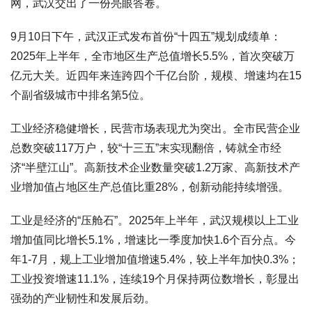
网，武汉交出了一份亮眼答卷。
9月10日下午，武汉正式发布首份“十四五”规划成绩单：
2025年上半年，全市地区生产总值增长5.5%，首次突破万
亿元大关。近四年来连跨四个千亿台阶，规模、增速均在15
个副省级城市中排名第5位。
工业经济稳健增长，民营市场表现尤为突出。全市民营企业
总数突破117万户，较“十三五”末实现翻倍，铸就全市经
济“半壁江山”。高新技术企业数量突破1.2万家、高新技术产
业增加值占地区生产总值比重28%，创新动能持续增强。
工业是经济的“压舱石”。2025年上半年，武汉规模以上工业
增加值同比增长5.1%，增速比一季度加快1.6个百分点。今
年1-7月，规上工业增加值增速5.4%，较上半年加快0.3%；
工业投资增速11.1%，连续19个月保持两位数增长，彰显出
强劲的产业韧性和发展后劲。