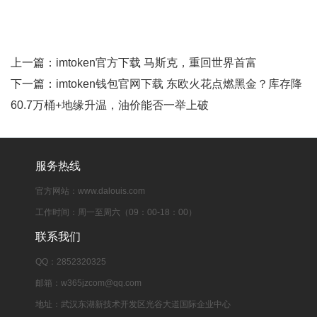
上一篇：
imtoken官方下载 马斯克，重回世界首富
下一篇：
imtoken钱包官网下载 东欧火花点燃黑金？库存降
60.7万桶+地缘升温，油价能否一举上破
服务热线
官方网站：www.dalouis.com
工作时间：周一至周六（09：00-18：00）
联系我们
QQ：2852320325
邮箱：w365jzcom@qq.com
地址：武汉东湖新技术开发区光谷大道国际企业中心