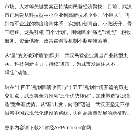
市场、人才等关键要素正持续向民营经济聚拢。目前，武汉
市正构建从科技型中小企业到高新技术企业、“小巨人”、再
到领军企业的梯度培育体系，实施初创育苗、小微跃升、骨
干瞪羚、龙头引领“四个计划”。围绕民企“痛点”“堵点”，税收
服务、资金供给、政策咨询等机制不断精准落地。
从“量”的突破到“质”的跃升，武汉民营企业勇当产业转型尖
兵、科技创新主力，持续“进击”，为城市发展注入不
竭“新”动能。
站在“十四五”规划圆满收官与“十五五”规划壮阔开篇的历史
交汇点，武汉将全力推动“三个优势转化”，加速塑造“武汉制
造”竞争新优势。从“新”出发，向“强”迈进，武汉正坚定不移
沿着中国式现代化建设的路线，迈向高质量发展的新征程。
更多内容请下载21财经APPimtoken官网